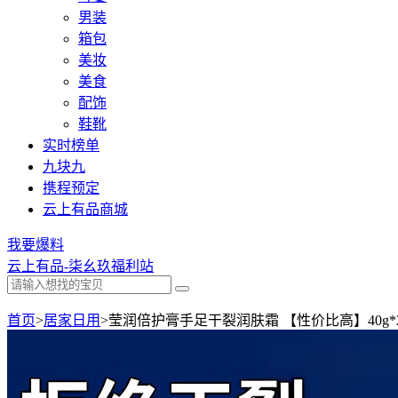
男装
箱包
美妆
美食
配饰
鞋靴
实时榜单
九块九
携程预定
云上有品商城
我要爆料
云上有品-柒幺玖福利站
首页
>
居家日用
>
莹润倍护膏手足干裂润肤霜 【性价比高】40g*