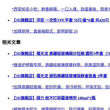
*西安知名小吃；鲜香麻辣，一口入魂，劲道美味，简单方
【JD旗舰店】洋臣 一次性TPE手套 70只/盒*6盒 共420只
*加厚耐用，盒装抽取式，即用即取 20
相关文章
【JD旗舰店】禧天龙 高硼硅玻璃碗沙拉碗 圆形3件套（760ml+
*微波炉烤箱专用，高硼硅玻璃健康材质，耐高温防爆，拌馅料
【JD旗舰店】禧天龙 琥珀高硼硅玻璃保鲜盒饭盒 3件套
*加厚高硼硅玻璃，密封防漏， 耐冷耐热，环保无铅，告别
【JD旗舰店】绿力 蚊不叮抑菌液喷剂 180ml*2瓶
*植物草本配方，喷雾细腻均匀，轻巧便携，抑菌驱蚊，出门