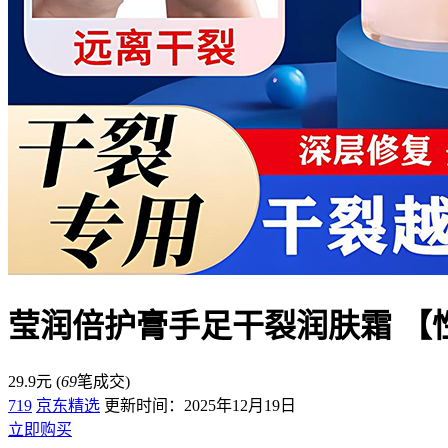
莹润倍护膏手足干裂润肤霜 【性
29.9元
(
69
笔成交)
719
京东精选
更新时间：2025年12月19日
立即购买