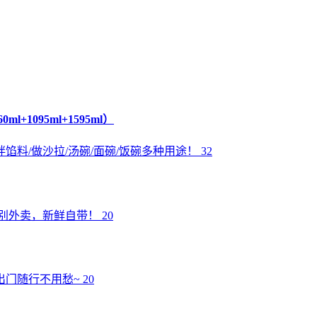
1095ml+1595ml）
/做沙拉/汤碗/面碗/饭碗多种用途！ 32
外卖，新鲜自带！ 20
随行不用愁~ 20