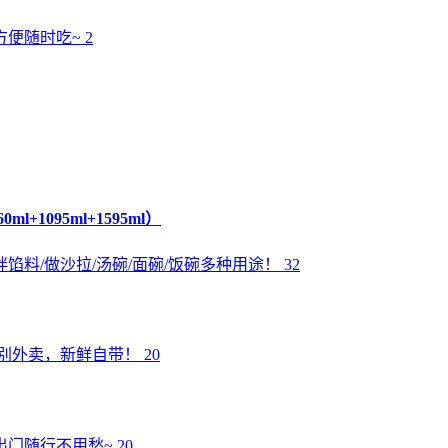
便随时吃~ 2
1095ml+1595ml）
/做沙拉/汤碗/面碗/饭碗多种用途！ 32
外卖，新鲜自带！ 20
随行不用愁~ 20