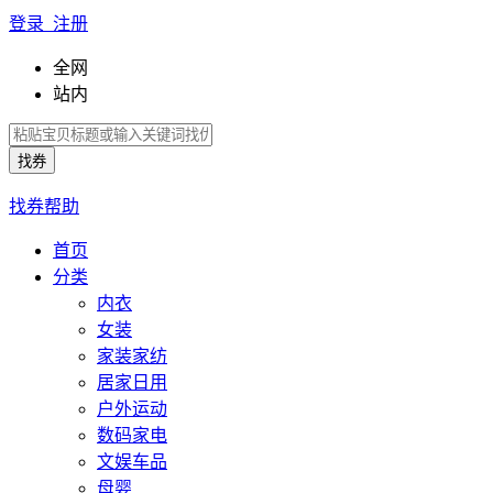
登录 注册
全网
站内
找券帮助
首页
分类
内衣
女装
家装家纺
居家日用
户外运动
数码家电
文娱车品
母婴