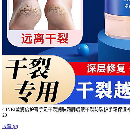
GINBI莹润倍护膏手足干裂润肤霜脚后跟干裂防裂护手霜保湿补水
20
收藏
(
0
)