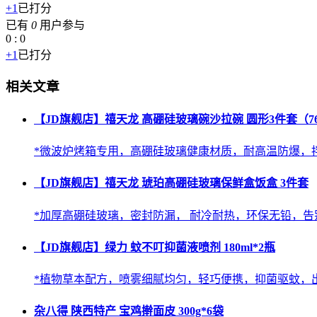
+1
已打分
已有
0
用户参与
0
:
0
+1
已打分
相关文章
【JD旗舰店】禧天龙 高硼硅玻璃碗沙拉碗 圆形3件套（760ml+
*微波炉烤箱专用，高硼硅玻璃健康材质，耐高温防爆，拌馅料
【JD旗舰店】禧天龙 琥珀高硼硅玻璃保鲜盒饭盒 3件套
*加厚高硼硅玻璃，密封防漏， 耐冷耐热，环保无铅，告别
【JD旗舰店】绿力 蚊不叮抑菌液喷剂 180ml*2瓶
*植物草本配方，喷雾细腻均匀，轻巧便携，抑菌驱蚊，出门
杂八得 陕西特产 宝鸡擀面皮 300g*6袋