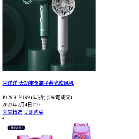
闪洋洋-大功率负离子蓝光吹风机
¥
129.9
￥
199
(
6.5
折)
(
598
笔成交)
2021年2月4日
719
天猫精选
立即购买