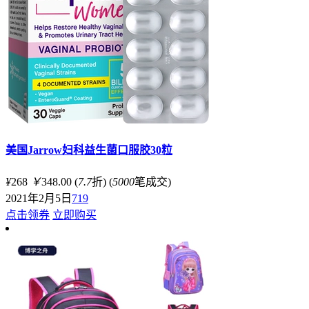
美国Jarrow妇科益生菌口服胶30粒
¥
268
￥
348.00
(
7.7
折)
(
5000
笔成交)
2021年2月5日
719
点击领券
立即购买