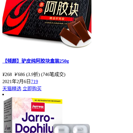
【倾颜】驴皮纯阿胶块盒装250g
¥
268
￥
686
(
3.9
折)
(
746
笔成交)
2021年2月6日
719
天猫精选
立即购买