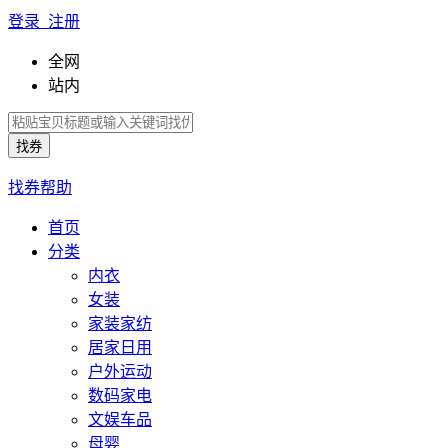
登录 注册
全网
站内
找券帮助
首页
分类
内衣
女装
家装家纺
居家日用
户外运动
数码家电
文娱车品
母婴