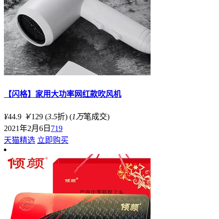
【闪格】家用大功率网红款吹风机
¥
44.9
￥
129
(
3.5
折)
(
1万
笔成交)
2021年2月6日
719
天猫精选
立即购买