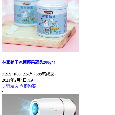
林家铺子冰糖椰果罐头200g*4
¥
19.9
￥
80
(
2.5
折)
(
500
笔成交)
2021年2月4日
719
天猫精选
立即购买