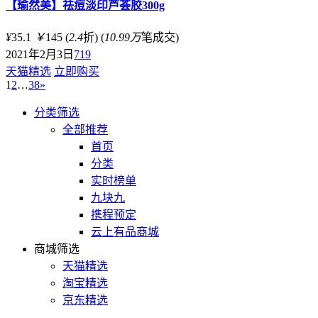
【瑜然美】祛痘淡印芦荟胶300g
¥
35.1
￥
145
(
2.4
折)
(
10.99万
笔成交)
2021年2月3日
719
天猫精选
立即购买
1
2
…
38
»
分类筛选
全部推荐
首页
分类
实时榜单
九块九
携程预定
云上有品商城
商城筛选
天猫精选
淘宝精选
京东精选