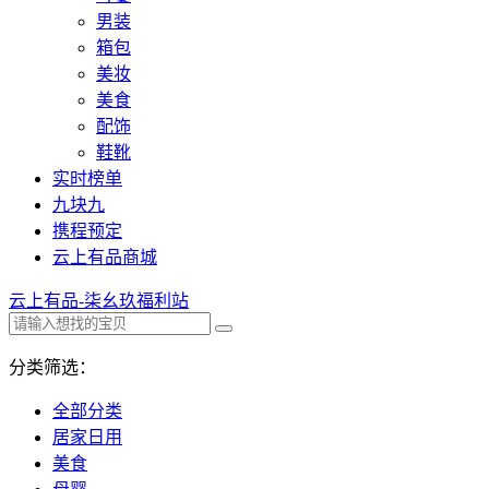
男装
箱包
美妆
美食
配饰
鞋靴
实时榜单
九块九
携程预定
云上有品商城
云上有品-柒幺玖福利站
分类筛选：
全部分类
居家日用
美食