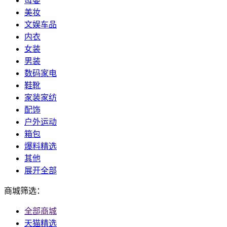
母婴
美妆
文娱车品
内衣
女装
男装
数码家电
鞋靴
家装家纺
配饰
户外运动
箱包
爆料精选
其他
展开全部
商城筛选：
全部商城
天猫精选