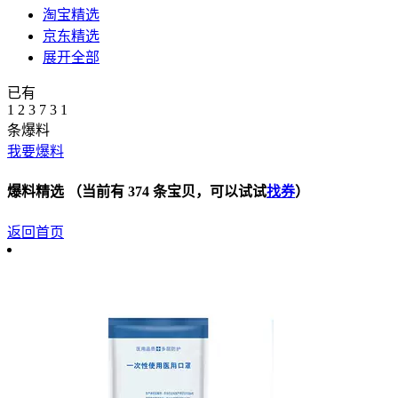
淘宝精选
京东精选
展开全部
已有
1
2
3
7
3
1
条爆料
我要爆料
爆料精选
（当前有
374
条宝贝，可以试试
找券
）
返回首页