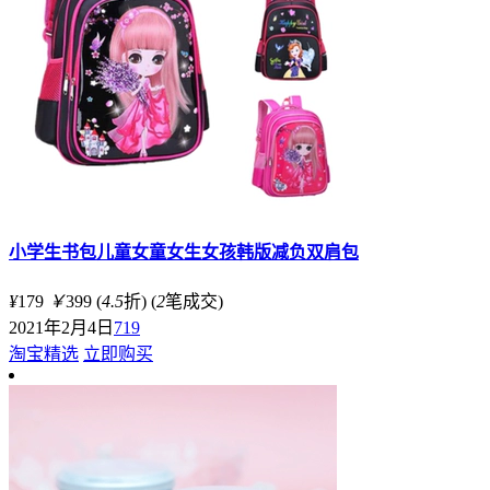
小学生书包儿童女童女生女孩韩版减负双肩包
¥
179
￥
399
(
4.5
折)
(
2
笔成交)
2021年2月4日
719
淘宝精选
立即购买