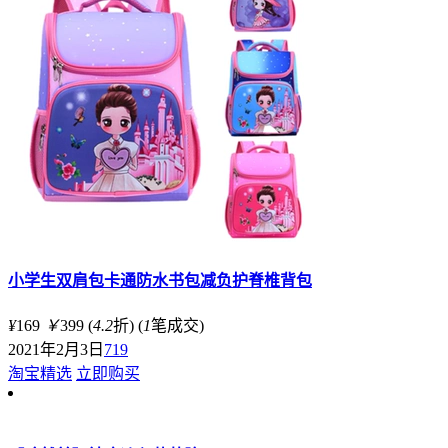
小学生双肩包卡通防水书包减负护脊椎背包
¥
169
￥
399
(
4.2
折)
(
1
笔成交)
2021年2月3日
719
淘宝精选
立即购买