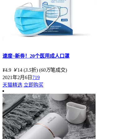
速度~新劵！20个医用成人口罩
¥
4.9
￥
14
(
3.5
折)
(
60万
笔成交)
2021年2月6日
719
天猫精选
立即购买