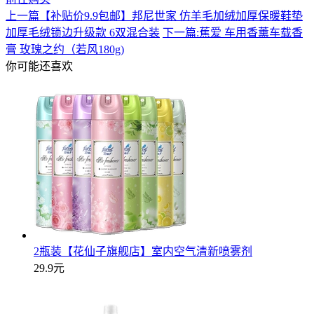
上一篇
【补贴价9.9包邮】邦尼世家 仿羊毛加绒加厚保暖鞋垫
加厚毛绒锁边升级款 6双混合装
下一篇:
蕉爱 车用香薰车载香
膏 玫瑰之约（若风180g)
你可能还喜欢
2瓶装【花仙子旗舰店】室内空气清新喷雾剂
29.9元