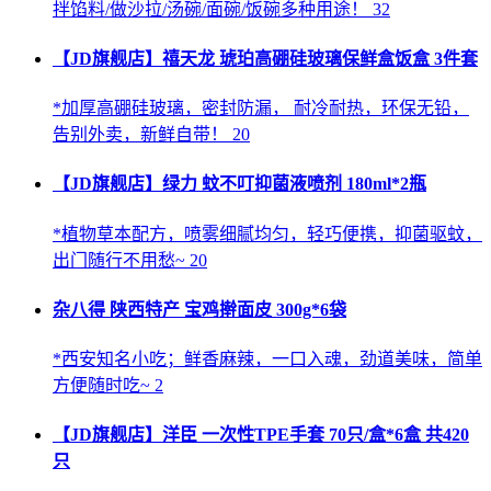
拌馅料/做沙拉/汤碗/面碗/饭碗多种用途！ 32
【JD旗舰店】禧天龙 琥珀高硼硅玻璃保鲜盒饭盒 3件套
*加厚高硼硅玻璃，密封防漏， 耐冷耐热，环保无铅，
告别外卖，新鲜自带！ 20
【JD旗舰店】绿力 蚊不叮抑菌液喷剂 180ml*2瓶
*植物草本配方，喷雾细腻均匀，轻巧便携，抑菌驱蚊，
出门随行不用愁~ 20
杂八得 陕西特产 宝鸡擀面皮 300g*6袋
*西安知名小吃；鲜香麻辣，一口入魂，劲道美味，简单
方便随时吃~ 2
【JD旗舰店】洋臣 一次性TPE手套 70只/盒*6盒 共420
只