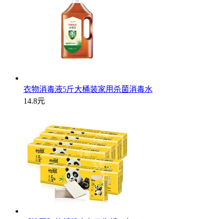
衣物消毒液5斤大桶装家用杀菌消毒水
14.8元