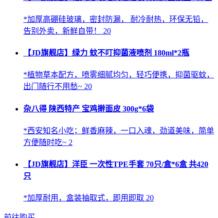
*加厚高硼硅玻璃，密封防漏， 耐冷耐热，环保无铅，
告别外卖，新鲜自带！ 20
【JD旗舰店】绿力 蚊不叮抑菌液喷剂 180ml*2瓶
*植物草本配方，喷雾细腻均匀，轻巧便携，抑菌驱蚊，
出门随行不用愁~ 20
杂八得 陕西特产 宝鸡擀面皮 300g*6袋
*西安知名小吃；鲜香麻辣，一口入魂，劲道美味，简单
方便随时吃~ 2
【JD旗舰店】洋臣 一次性TPE手套 70只/盒*6盒 共420
只
*加厚耐用，盒装抽取式，即用即取 20
前往购买