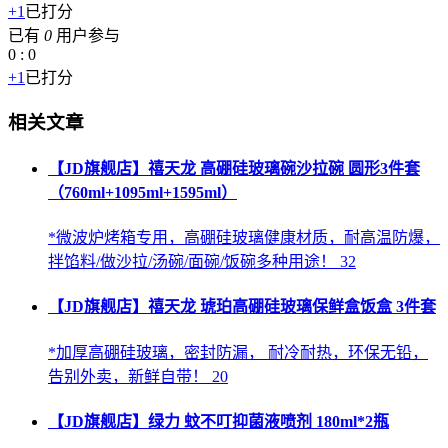
+1
已打分
已有
0
用户参与
0
:
0
+1
已打分
相关文章
【JD旗舰店】禧天龙 高硼硅玻璃碗沙拉碗 圆形3件套
（760ml+1095ml+1595ml）
*微波炉烤箱专用，高硼硅玻璃健康材质，耐高温防爆，
拌馅料/做沙拉/汤碗/面碗/饭碗多种用途！ 32
【JD旗舰店】禧天龙 琥珀高硼硅玻璃保鲜盒饭盒 3件套
*加厚高硼硅玻璃，密封防漏， 耐冷耐热，环保无铅，
告别外卖，新鲜自带！ 20
【JD旗舰店】绿力 蚊不叮抑菌液喷剂 180ml*2瓶