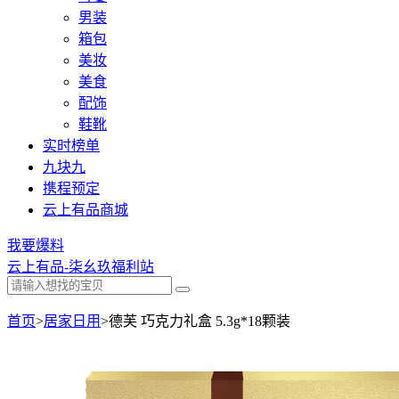
男装
箱包
美妆
美食
配饰
鞋靴
实时榜单
九块九
携程预定
云上有品商城
我要爆料
云上有品-柒幺玖福利站
首页
>
居家日用
>
德芙 巧克力礼盒 5.3g*18颗装