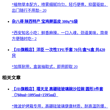
*植物草本配方，喷雾细腻均匀，轻巧便携，抑菌驱蚊，
出门随行不用愁~ 20
杂八得 陕西特产 宝鸡擀面皮 300g*6袋
*西安知名小吃；鲜香麻辣，一口入魂，劲道美味，简单
方便随时吃~ 2
【JD旗舰店】洋臣 一次性TPE手套 70只/盒*6盒 共420
只
*加厚耐用，盒装抽取式，即用即取 20
相关文章
【JD旗舰店】禧天龙 高硼硅玻璃碗沙拉碗 圆形3件套
（760ml+1095ml+1595ml）
*微波炉烤箱专用，高硼硅玻璃健康材质，耐高温防爆，