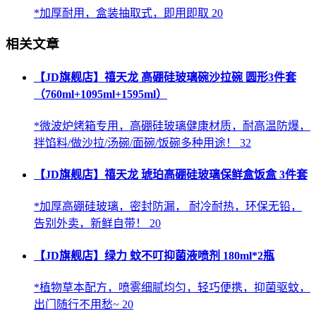
*加厚耐用，盒装抽取式，即用即取 20
相关文章
【JD旗舰店】禧天龙 高硼硅玻璃碗沙拉碗 圆形3件套
（760ml+1095ml+1595ml）
*微波炉烤箱专用，高硼硅玻璃健康材质，耐高温防爆，
拌馅料/做沙拉/汤碗/面碗/饭碗多种用途！ 32
【JD旗舰店】禧天龙 琥珀高硼硅玻璃保鲜盒饭盒 3件套
*加厚高硼硅玻璃，密封防漏， 耐冷耐热，环保无铅，
告别外卖，新鲜自带！ 20
【JD旗舰店】绿力 蚊不叮抑菌液喷剂 180ml*2瓶
*植物草本配方，喷雾细腻均匀，轻巧便携，抑菌驱蚊，
出门随行不用愁~ 20