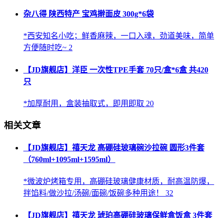
杂八得 陕西特产 宝鸡擀面皮 300g*6袋
*西安知名小吃；鲜香麻辣，一口入魂，劲道美味，简单
方便随时吃~ 2
【JD旗舰店】洋臣 一次性TPE手套 70只/盒*6盒 共420
只
*加厚耐用，盒装抽取式，即用即取 20
相关文章
【JD旗舰店】禧天龙 高硼硅玻璃碗沙拉碗 圆形3件套
（760ml+1095ml+1595ml）
*微波炉烤箱专用，高硼硅玻璃健康材质，耐高温防爆，
拌馅料/做沙拉/汤碗/面碗/饭碗多种用途！ 32
【JD旗舰店】禧天龙 琥珀高硼硅玻璃保鲜盒饭盒 3件套