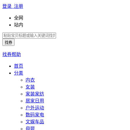
登录 注册
全网
站内
找券帮助
首页
分类
内衣
女装
家装家纺
居家日用
户外运动
数码家电
文娱车品
母婴