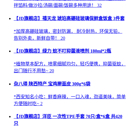
拌馅料/做沙拉/汤碗/面碗/饭碗多种用途！ 32
【JD旗舰店】禧天龙 琥珀高硼硅玻璃保鲜盒饭盒 3件套
*加厚高硼硅玻璃，密封防漏， 耐冷耐热，环保无铅，
告别外卖，新鲜自带！ 20
【JD旗舰店】绿力 蚊不叮抑菌液喷剂 180ml*2瓶
*植物草本配方，喷雾细腻均匀，轻巧便携，抑菌驱蚊，
出门随行不用愁~ 20
杂八得 陕西特产 宝鸡擀面皮 300g*6袋
*西安知名小吃；鲜香麻辣，一口入魂，劲道美味，简单
方便随时吃~ 2
【JD旗舰店】洋臣 一次性TPE手套 70只/盒*6盒 共420
只