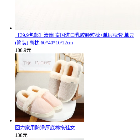
【39.9包邮】清幽 泰国进口乳胶颗粒枕+单层枕套 单只
(简装) 高枕 60*40*10/12cm
188.9元
回力家用防滑厚底棉拖鞋女
138元