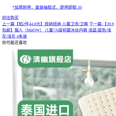
*加厚耐用，盒装抽取式，即用即取 20
前往购买
上一篇
【拍2件44.8元】班纳班纳 儿童卫衣/卫裤
下一篇:
【39.9
包邮】猫人（MiiOW） 儿童7A级抑菌冰丝内裤 浅蓝/蓝色/浅
灰/浅灰 4条装
你可能还喜欢