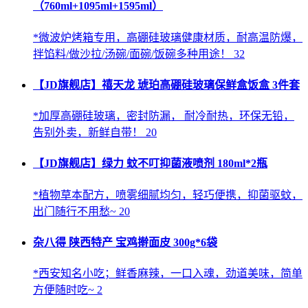
（760ml+1095ml+1595ml）
*微波炉烤箱专用，高硼硅玻璃健康材质，耐高温防爆，
拌馅料/做沙拉/汤碗/面碗/饭碗多种用途！ 32
【JD旗舰店】禧天龙 琥珀高硼硅玻璃保鲜盒饭盒 3件套
*加厚高硼硅玻璃，密封防漏， 耐冷耐热，环保无铅，
告别外卖，新鲜自带！ 20
【JD旗舰店】绿力 蚊不叮抑菌液喷剂 180ml*2瓶
*植物草本配方，喷雾细腻均匀，轻巧便携，抑菌驱蚊，
出门随行不用愁~ 20
杂八得 陕西特产 宝鸡擀面皮 300g*6袋
*西安知名小吃；鲜香麻辣，一口入魂，劲道美味，简单
方便随时吃~ 2