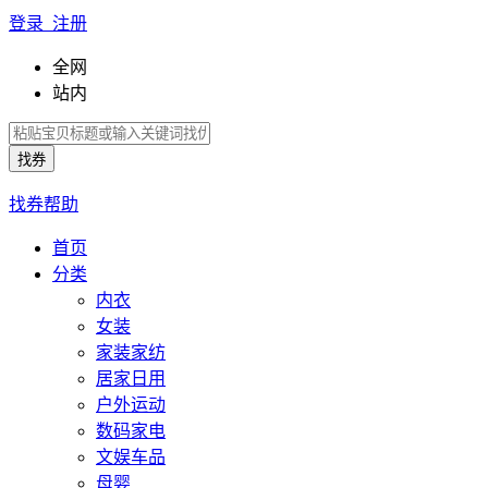
登录 注册
全网
站内
找券帮助
首页
分类
内衣
女装
家装家纺
居家日用
户外运动
数码家电
文娱车品
母婴