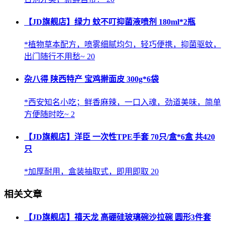
【JD旗舰店】绿力 蚊不叮抑菌液喷剂 180ml*2瓶
*植物草本配方，喷雾细腻均匀，轻巧便携，抑菌驱蚊，
出门随行不用愁~ 20
杂八得 陕西特产 宝鸡擀面皮 300g*6袋
*西安知名小吃；鲜香麻辣，一口入魂，劲道美味，简单
方便随时吃~ 2
【JD旗舰店】洋臣 一次性TPE手套 70只/盒*6盒 共420
只
*加厚耐用，盒装抽取式，即用即取 20
相关文章
【JD旗舰店】禧天龙 高硼硅玻璃碗沙拉碗 圆形3件套