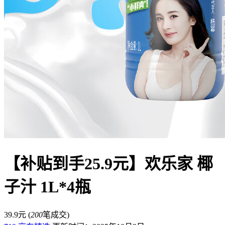
【补贴到手25.9元】欢乐家 椰
子汁 1L*4瓶
39.9元
(
200
笔成交)