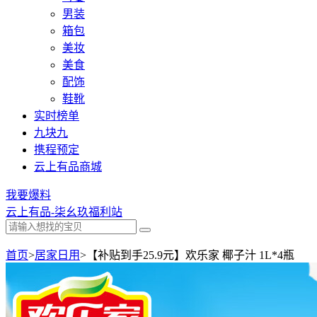
男装
箱包
美妆
美食
配饰
鞋靴
实时榜单
九块九
携程预定
云上有品商城
我要爆料
云上有品-柒幺玖福利站
首页
>
居家日用
>
【补贴到手25.9元】欢乐家 椰子汁 1L*4瓶