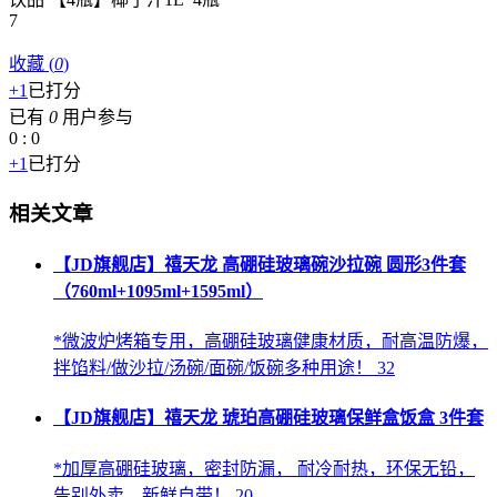
7
收藏
(
0
)
+1
已打分
已有
0
用户参与
0
:
0
+1
已打分
相关文章
【JD旗舰店】禧天龙 高硼硅玻璃碗沙拉碗 圆形3件套
（760ml+1095ml+1595ml）
*微波炉烤箱专用，高硼硅玻璃健康材质，耐高温防爆，
拌馅料/做沙拉/汤碗/面碗/饭碗多种用途！ 32
【JD旗舰店】禧天龙 琥珀高硼硅玻璃保鲜盒饭盒 3件套
*加厚高硼硅玻璃，密封防漏， 耐冷耐热，环保无铅，
告别外卖，新鲜自带！ 20