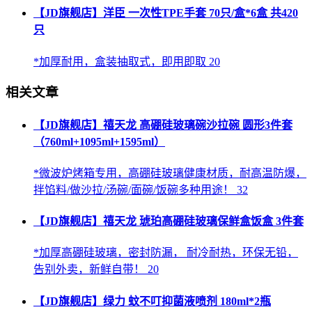
【JD旗舰店】洋臣 一次性TPE手套 70只/盒*6盒 共420
只
*加厚耐用，盒装抽取式，即用即取 20
相关文章
【JD旗舰店】禧天龙 高硼硅玻璃碗沙拉碗 圆形3件套
（760ml+1095ml+1595ml）
*微波炉烤箱专用，高硼硅玻璃健康材质，耐高温防爆，
拌馅料/做沙拉/汤碗/面碗/饭碗多种用途！ 32
【JD旗舰店】禧天龙 琥珀高硼硅玻璃保鲜盒饭盒 3件套
*加厚高硼硅玻璃，密封防漏， 耐冷耐热，环保无铅，
告别外卖，新鲜自带！ 20
【JD旗舰店】绿力 蚊不叮抑菌液喷剂 180ml*2瓶