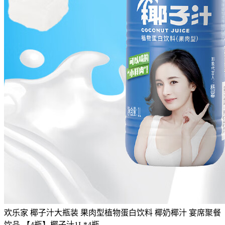
欢乐家 椰子汁大瓶装 果肉型植物蛋白饮料 椰奶椰汁 宴席聚餐
饮品 【4瓶】椰子汁1L*4瓶