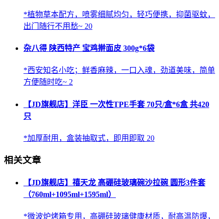
*植物草本配方，喷雾细腻均匀，轻巧便携，抑菌驱蚊，
出门随行不用愁~ 20
杂八得 陕西特产 宝鸡擀面皮 300g*6袋
*西安知名小吃；鲜香麻辣，一口入魂，劲道美味，简单
方便随时吃~ 2
【JD旗舰店】洋臣 一次性TPE手套 70只/盒*6盒 共420
只
*加厚耐用，盒装抽取式，即用即取 20
相关文章
【JD旗舰店】禧天龙 高硼硅玻璃碗沙拉碗 圆形3件套
（760ml+1095ml+1595ml）
*微波炉烤箱专用，高硼硅玻璃健康材质，耐高温防爆，