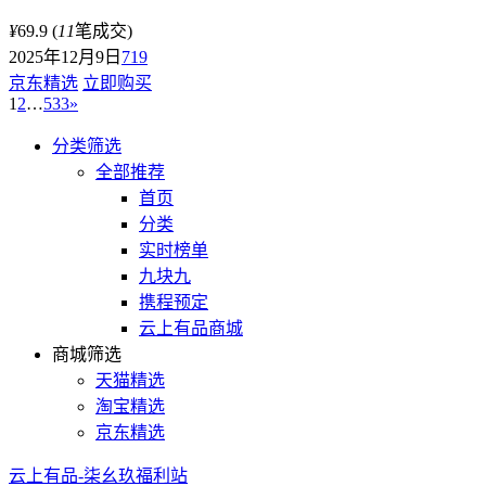
¥
69.9
(
11
笔成交)
2025年12月9日
719
京东精选
立即购买
1
2
…
533
»
分类筛选
全部推荐
首页
分类
实时榜单
九块九
携程预定
云上有品商城
商城筛选
天猫精选
淘宝精选
京东精选
云上有品-柒幺玖福利站