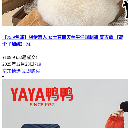
【75.9包邮】相伊恋人 女士直筒天丝牛仔阔腿裤 复古蓝 【高
个子加绒】 M
¥
109.9
(
52
笔成交)
2025年12月23日
719
京东精选
立即购买