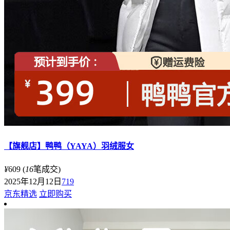
【旗舰店】鸭鸭（YAYA）羽绒服女
¥
609
(
16
笔成交)
2025年12月12日
719
京东精选
立即购买