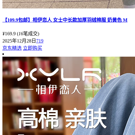
【109.9包邮】相伊恋人 女士中长款加厚羽绒棉服 奶黄色 M
¥
169.9
(
16
笔成交)
2025年12月28日
719
京东精选
立即购买