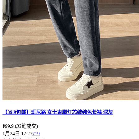
【39.9包邮】班尼路 女士束脚灯芯绒纯色长裤 深灰
¥
99.9
(
33
笔成交)
1月24日 17:27
719