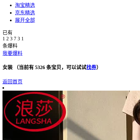
淘宝精选
京东精选
展开全部
已有
1
2
3
7
3
1
条爆料
我要爆料
女装
（当前有
5326
条宝贝，可以试试
找券
）
返回首页