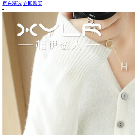
京东精选
立即购买