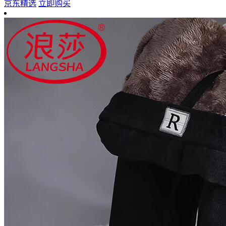
京东精选
立即购买