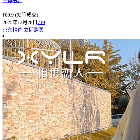
一体绒】
¥
89.9
(
93
笔成交)
2025年12月28日
719
京东精选
立即购买