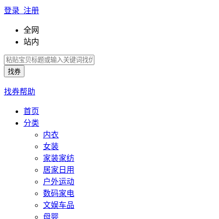
登录 注册
全网
站内
找券帮助
首页
分类
内衣
女装
家装家纺
居家日用
户外运动
数码家电
文娱车品
母婴