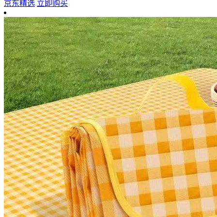
京东精选
立即购买