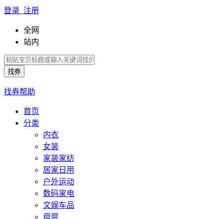
登录 注册
全网
站内
找券帮助
首页
分类
内衣
女装
家装家纺
居家日用
户外运动
数码家电
文娱车品
母婴