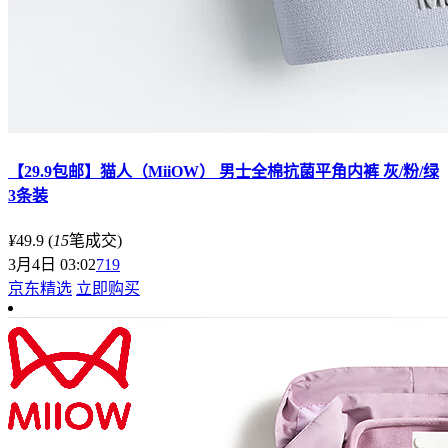
【29.9包邮】猫人（MiiOW） 男士全棉抗菌平角内裤 灰/粉/绿
3条装
¥
49.9
(
15
笔成交)
3月4日 03:02
719
京东精选
立即购买