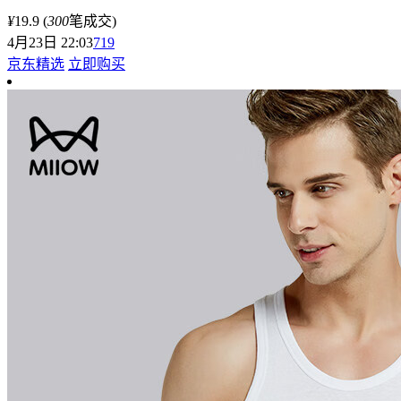
¥
19.9
(
300
笔成交)
4月23日 22:03
719
京东精选
立即购买