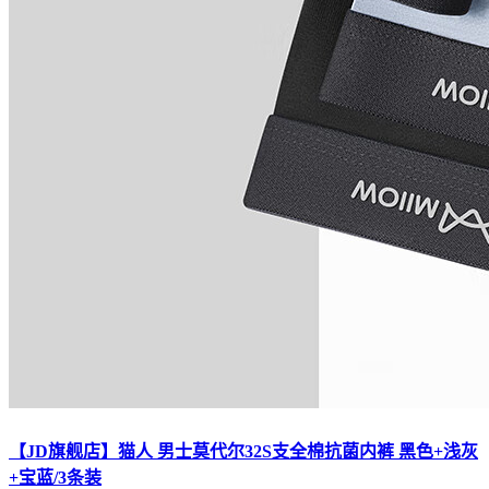
【JD旗舰店】猫人 男士莫代尔32S支全棉抗菌内裤 黑色+浅灰
+宝蓝/3条装